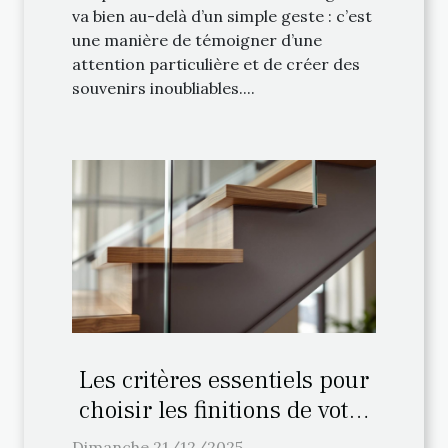
va bien au-delà d’un simple geste : c’est
une manière de témoigner d’une
attention particulière et de créer des
souvenirs inoubliables....
Les critères essentiels pour
choisir les finitions de votre
escalier sur mesure
Dimanche 21/12/2025