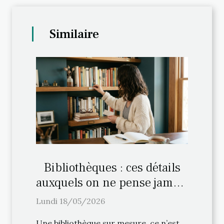
Similaire
Bibliothèques : ces détails
auxquels on ne pense jamais
lors de l’aménagement
Lundi 18/05/2026
personnalisé
Une bibliothèque sur mesure, ce n’est