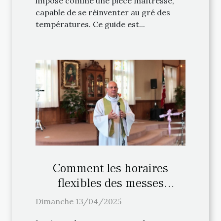
imposé comme une pièce maîtresse,
capable de se réinventer au gré des
températures. Ce guide est...
Comment les horaires
flexibles des messes
facilitent la pratique
Dimanche 13/04/2025
religieuse