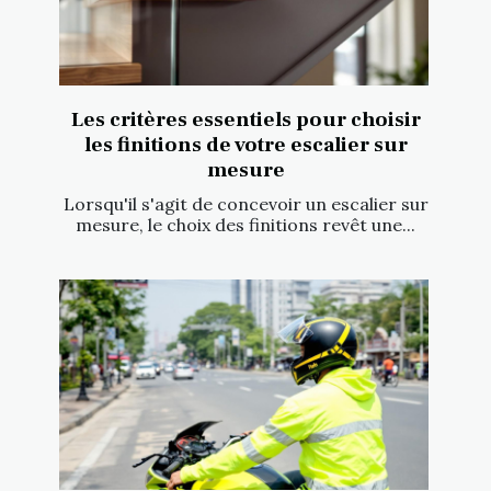
Les critères essentiels pour choisir
les finitions de votre escalier sur
mesure
Lorsqu'il s'agit de concevoir un escalier sur
mesure, le choix des finitions revêt une...