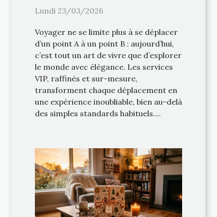
services VIP
Lundi 23/03/2026
Voyager ne se limite plus à se déplacer
d’un point A à un point B : aujourd’hui,
c’est tout un art de vivre que d’explorer
le monde avec élégance. Les services
VIP, raffinés et sur-mesure,
transforment chaque déplacement en
une expérience inoubliable, bien au-delà
des simples standards habituels....