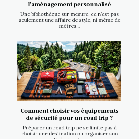
l’aménagement personnalisé
Une bibliothèque sur mesure, ce n’est pas
seulement une affaire de style, ni même de
mètres...
Comment choisir vos équipements
de sécurité pour un road trip ?
Préparer un road trip ne se limite pas à
choisir une destination ou organiser son