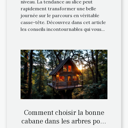
niveau. La tendance au slice peut
rapidement transformer une belle
journée sur le parcours en véritable
casse-tête. Découvrez dans cet article
les conseils incontournables qui vous...
Comment choisir la bonne
cabane dans les arbres pour