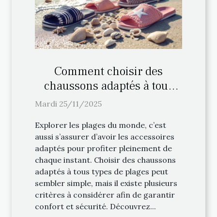
Comment choisir des
chaussons adaptés à tous
types de plages ?
Mardi 25/11/2025
Explorer les plages du monde, c’est
aussi s’assurer d’avoir les accessoires
adaptés pour profiter pleinement de
chaque instant. Choisir des chaussons
adaptés à tous types de plages peut
sembler simple, mais il existe plusieurs
critères à considérer afin de garantir
confort et sécurité. Découvrez...