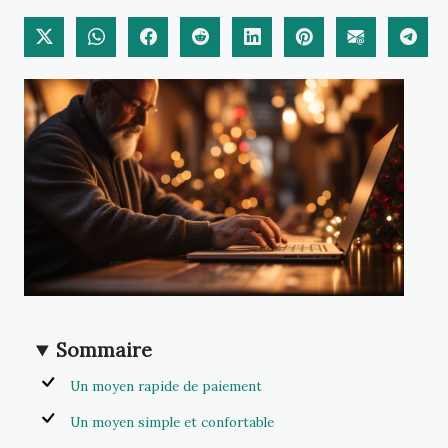
Sommaire
Un moyen rapide de paiement
Un moyen simple et confortable