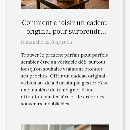
Comment choisir un cadeau
original pour surprendre
vos proches ?
Dimanche 22/03/2026
Trouver le présent parfait peut parfois
sembler être un véritable défi, surtout
lorsqu’on souhaite vraiment étonner
ses proches. Offrir un cadeau original
va bien au-delà d’un simple geste : c’est
une manière de témoigner d’une
attention particulière et de créer des
souvenirs inoubliables....