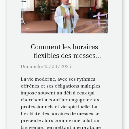
Comment les horaires
flexibles des messes
facilitent la pratique
Dimanche 13/04/2025
religieuse
La vie moderne, avec ses rythmes
effrénés et ses obligations multiples,
impose souvent un défi à ceux qui
cherchent à concilier engagements
professionnels et vie spirituelle. La
flexibilité des horaires de messes se
présente alors comme une solution
bienvenue, permettant une pratique