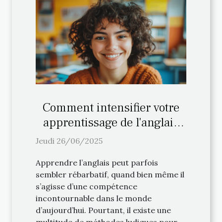
Comment intensifier votre
apprentissage de l'anglais
avec des méthodes ludiques
Jeudi 26/06/2025
?
Apprendre l’anglais peut parfois
sembler rébarbatif, quand bien même il
s’agisse d’une compétence
incontournable dans le monde
d’aujourd’hui. Pourtant, il existe une
multitude de méthodes ludiques pour