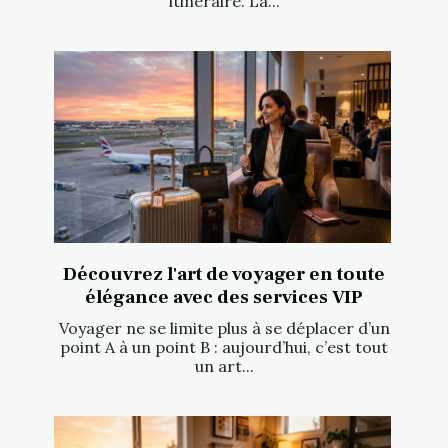
itinéraire. La...
Découvrez l'art de voyager en toute
élégance avec des services VIP
Voyager ne se limite plus à se déplacer d’un
point A à un point B : aujourd’hui, c’est tout
un art...