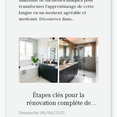
transformer l’apprentissage de cette
langue en un moment agréable et
motivant. Découvrez dans...
Étapes clés pour la
rénovation complète de
votre salle de bain
Dimanche 08/06/2025