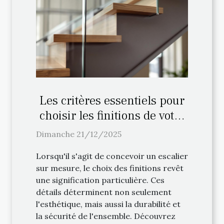
Les critères essentiels pour
choisir les finitions de votre
escalier sur mesure
Dimanche 21/12/2025
Lorsqu'il s'agit de concevoir un escalier
sur mesure, le choix des finitions revêt
une signification particulière. Ces
détails déterminent non seulement
l'esthétique, mais aussi la durabilité et
la sécurité de l'ensemble. Découvrez