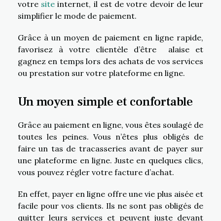
votre
site
internet, il est de votre devoir de leur
simplifier le mode de paiement.
Grâce à un moyen de paiement en ligne rapide,
favorisez à votre clientèle d’être alaise et
gagnez en temps lors des achats de vos services
ou prestation sur votre plateforme en ligne.
Un moyen simple et confortable
Grâce au paiement en ligne, vous êtes soulagé de
toutes les peines. Vous n’êtes plus obligés de
faire un tas de tracasseries avant de payer sur
une plateforme en ligne. Juste en quelques clics,
vous pouvez régler votre facture d’achat.
En effet, payer en ligne offre une vie plus aisée et
facile pour vos clients. Ils ne sont pas obligés de
quitter leurs services et peuvent juste devant