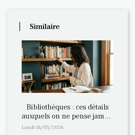
Similaire
Bibliothèques : ces détails
auxquels on ne pense jamais
lors de l’aménagement
Lundi 18/05/2026
personnalisé