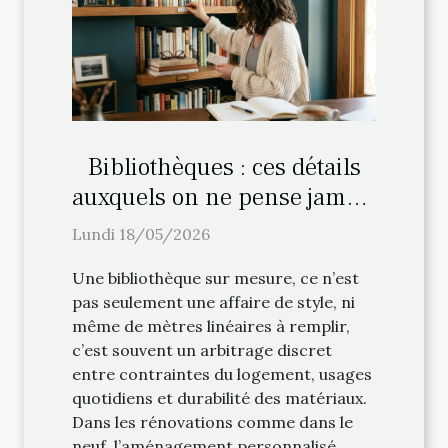
Bibliothèques : ces détails
auxquels on ne pense jamais
lors de l’aménagement
Lundi 18/05/2026
personnalisé
Une bibliothèque sur mesure, ce n’est
pas seulement une affaire de style, ni
même de mètres linéaires à remplir,
c’est souvent un arbitrage discret
entre contraintes du logement, usages
quotidiens et durabilité des matériaux.
Dans les rénovations comme dans le
neuf, l’aménagement personnalisé...