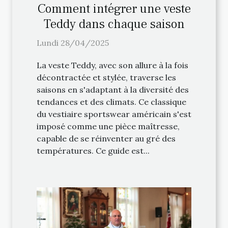
Comment intégrer une veste
Teddy dans chaque saison
Lundi 28/04/2025
La veste Teddy, avec son allure à la fois
décontractée et stylée, traverse les
saisons en s'adaptant à la diversité des
tendances et des climats. Ce classique
du vestiaire sportswear américain s'est
imposé comme une pièce maîtresse,
capable de se réinventer au gré des
températures. Ce guide est...