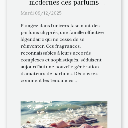
modernes des parfums
chyprés
Mardi 09/12/2025
Plongez dans l’univers fascinant des
parfums chyprés, une famille olfactive
légendaire qui ne cesse de se
réinventer. Ces fragrances,
reconnaissables à leurs accords
complexes et sophistiqués, séduisent
aujourd’hui une nouvelle génération
d’amateurs de parfums. Découvrez
comment les tendances...