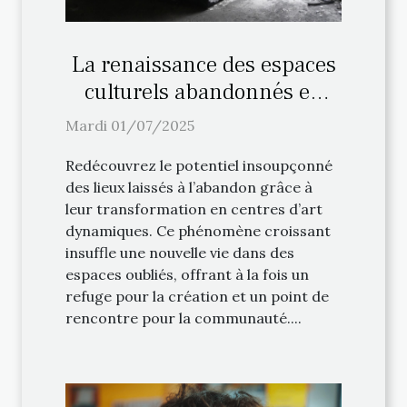
La renaissance des espaces
culturels abandonnés en
centres d'art
Mardi 01/07/2025
Redécouvrez le potentiel insoupçonné
des lieux laissés à l’abandon grâce à
leur transformation en centres d’art
dynamiques. Ce phénomène croissant
insuffle une nouvelle vie dans des
espaces oubliés, offrant à la fois un
refuge pour la création et un point de
rencontre pour la communauté....