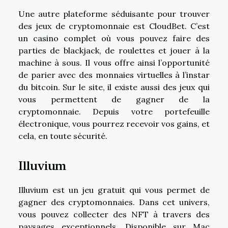
Une autre plateforme séduisante pour trouver
des jeux de cryptomonnaie est CloudBet. C’est
un casino complet où vous pouvez faire des
parties de blackjack, de roulettes et jouer à la
machine à sous. Il vous offre ainsi l’opportunité
de parier avec des monnaies virtuelles à l’instar
du bitcoin. Sur le site, il existe aussi des jeux qui
vous permettent de gagner de la
cryptomonnaie. Depuis votre portefeuille
électronique, vous pourrez recevoir vos gains, et
cela, en toute sécurité.
Illuvium
Illuvium est un jeu gratuit qui vous permet de
gagner des cryptomonnaies. Dans cet univers,
vous pouvez collecter des NFT à travers des
paysages exceptionnels. Disponible sur Mac