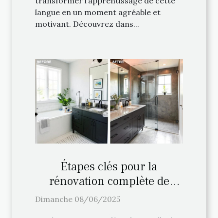
transformer l’apprentissage de cette
langue en un moment agréable et
motivant. Découvrez dans...
Étapes clés pour la
rénovation complète de
votre salle de bain
Dimanche 08/06/2025