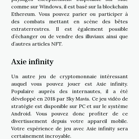
comme sur Windows, il est basé sur la blockchain
Ethereum. Vous pouvez parier ou participer à
des combats mettant en scène des bêtes
extraterrestres. Il est également possible
d’échanger ou de vendre des illuviaux ainsi que
d’autres articles NFT.
Axie infinity
Un autre jeu de cryptomonnaie intéressant
auquel vous pouvez jouer est Axie infinity.
Populaire auprès des internautes, il a été
développé en 2018 par Sky Mavis. Ce jeu vidéo de
stratégie est disponible sur PC et sur le système
Android. Vous pouvez donc profiter de ce
divertissement depuis votre appareil mobile.
Votre expérience de jeu avec Axie infinity sera
certainement incroyable.