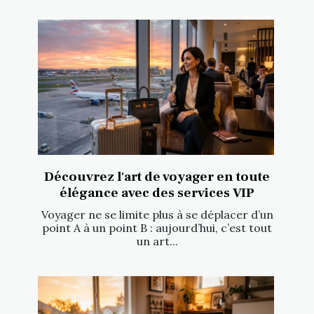
Découvrez l'art de voyager en toute
élégance avec des services VIP
Voyager ne se limite plus à se déplacer d’un
point A à un point B : aujourd’hui, c’est tout
un art...