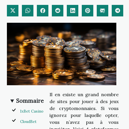
Il en existe un grand nombre
Sommaire
de sites pour jouer à des jeux
de cryptomonnaies. Si vous
1xBet Casino
ignorez pour laquelle opter,
CloudBet
vous n’avez pas à vous