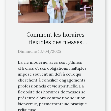
Comment les horaires
flexibles des messes
facilitent la pratique
Dimanche 13/04/2025
religieuse
La vie moderne, avec ses rythmes
effrénés et ses obligations multiples,
impose souvent un défi à ceux qui
cherchent à concilier engagements
professionnels et vie spirituelle. La
flexibilité des horaires de messes se
présente alors comme une solution
bienvenue, permettant une pratique
religieuse...