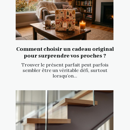
Comment choisir un cadeau original
pour surprendre vos proches ?
Trouver le présent parfait peut parfois
sembler être un véritable défi, surtout
lorsqu’on...