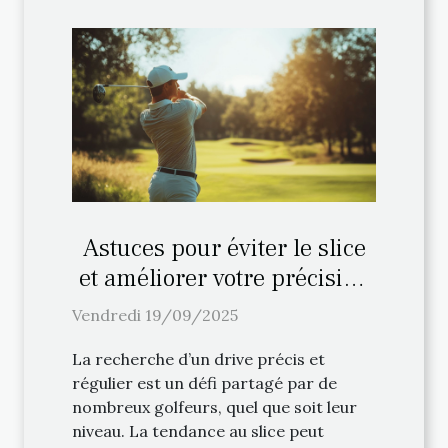
Astuces pour éviter le slice
et améliorer votre précision
au drive
Vendredi 19/09/2025
La recherche d’un drive précis et
régulier est un défi partagé par de
nombreux golfeurs, quel que soit leur
niveau. La tendance au slice peut