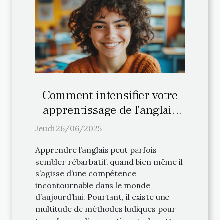
Comment intensifier votre
apprentissage de l'anglais
avec des méthodes ludiques
Jeudi 26/06/2025
?
Apprendre l’anglais peut parfois
sembler rébarbatif, quand bien même il
s’agisse d’une compétence
incontournable dans le monde
d’aujourd’hui. Pourtant, il existe une
multitude de méthodes ludiques pour