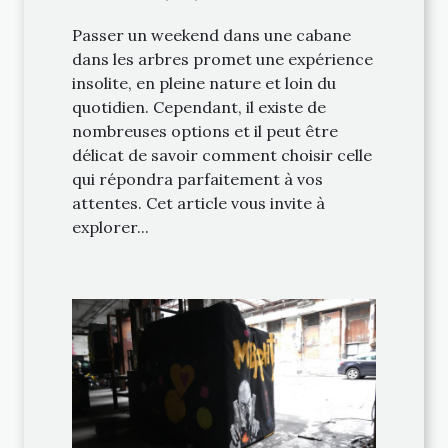
Passer un weekend dans une cabane
dans les arbres promet une expérience
insolite, en pleine nature et loin du
quotidien. Cependant, il existe de
nombreuses options et il peut être
délicat de savoir comment choisir celle
qui répondra parfaitement à vos
attentes. Cet article vous invite à
explorer...