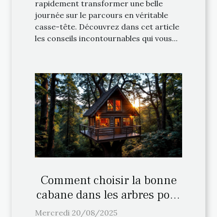
rapidement transformer une belle
journée sur le parcours en véritable
casse-tête. Découvrez dans cet article
les conseils incontournables qui vous...
Comment choisir la bonne
cabane dans les arbres pour
votre weekend ?
Mercredi 20/08/2025