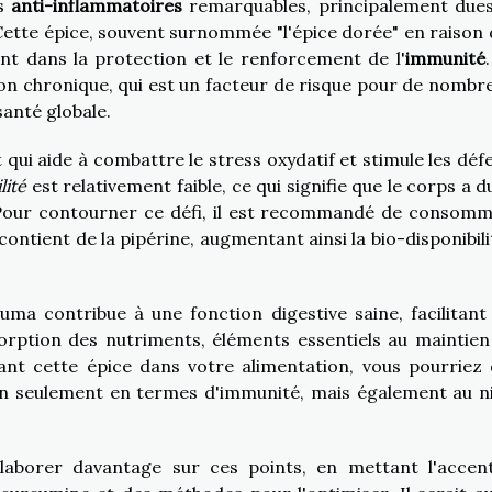
us
anti-inflammatoires
remarquables, principalement dues
Cette épice, souvent surnommée "l'épice dorée" en raison 
nt dans la protection et le renforcement de l'
immunité
ion chronique, qui est un facteur de risque pour de nombr
santé globale.
qui aide à combattre le stress oxydatif et stimule les déf
lité
est relativement faible, ce qui signifie que le corps a d
t. Pour contourner ce défi, il est recommandé de consomm
ntient de la pipérine, augmentant ainsi la bio-disponibili
cuma contribue à une fonction digestive saine, facilitant 
sorption des nutriments, éléments essentiels au maintien
ant cette épice dans votre alimentation, vous pourriez
on seulement en termes d'immunité, mais également au n
laborer davantage sur ces points, en mettant l'accen