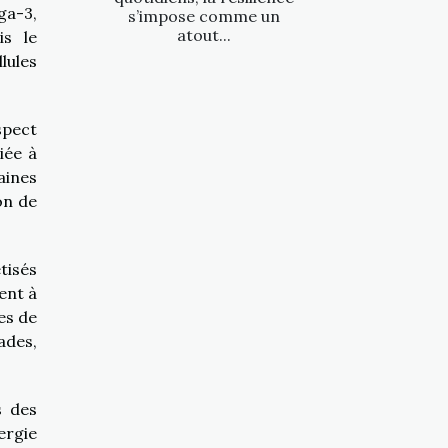
ga-3,
s’impose comme un
atout...
is le
lules
spect
iée à
aines
on de
tisés
ent à
es de
ades,
s des
ergie