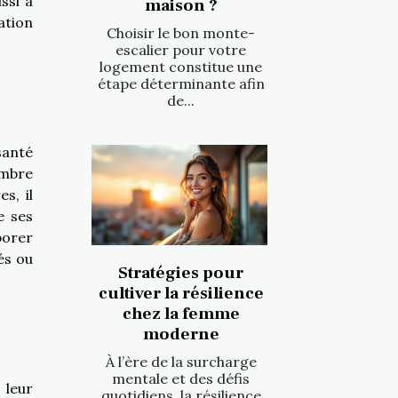
ssi à
maison ?
ation
Choisir le bon monte-
escalier pour votre
logement constitue une
étape déterminante afin
de...
santé
embre
s, il
e ses
porer
és ou
Stratégies pour
cultiver la résilience
chez la femme
moderne
À l’ère de la surcharge
mentale et des défis
 leur
quotidiens, la résilience