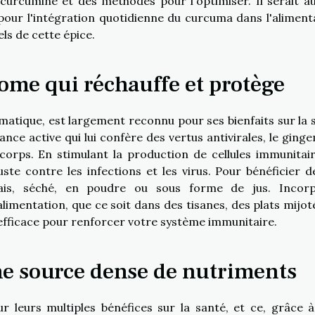
curcumine et des méthodes pour l'optimiser. Il serait au
pour l'intégration quotidienne du curcuma dans l'aliment
ls de cette épice.
ome qui réchauffe et protège
atique, est largement reconnu pour ses bienfaits sur la 
ance active qui lui confère des vertus antivirales, le ging
orps. En stimulant la production de cellules immunitaire
ste contre les infections et les virus. Pour bénéficier d
ais, séché, en poudre ou sous forme de jus. Incor
imentation, que ce soit dans des tisanes, des plats mijot
 efficace pour renforcer votre système immunitaire.
ne source dense de nutriments
 leurs multiples bénéfices sur la santé, et ce, grâce à