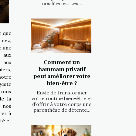
nos literies. Les...
t que
 nez,
e une
 aux
Comment un
 aux
hammam privatif
iers,
peut améliorer votre
notre
bien-être ?
geste
vrons
Envie de transformer
votre routine bien-être et
de la
d’offrir à votre corps une
 nos
parenthèse de détente...
rer à
ité et