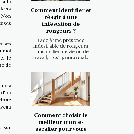
 à la
de sa
Comment identifier et
. Non
réagir à une
euses
infestation de
rongeurs ?
Face à une présence
enses
indésirable de rongeurs
u mal
dans un lieu de vie ou de
travail, il est primordial...
er le
té de
ainsi
 d'un
 donc
iveau
Comment choisir le
meilleur monte-
t sur
escalier pour votre