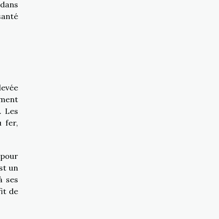
 dans
santé
levée
ement
. Les
 fer,
 pour
st un
à ses
it de