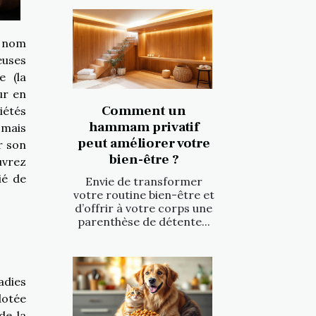
 nom
euses
e (la
ur en
Comment un
étés
hammam privatif
 mais
peut améliorer votre
r son
bien-être ?
uvrez
ié de
Envie de transformer
votre routine bien-être et
d’offrir à votre corps une
parenthèse de détente...
adies
dotée
de la