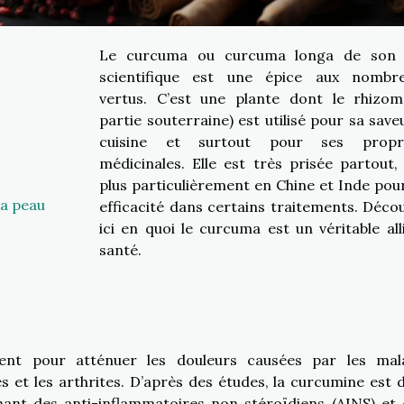
Le curcuma ou curcuma longa de son
scientifique est une épice aux nombr
vertus. C’est une plante dont le rhizom
partie souterraine) est utilisé pour sa save
cuisine et surtout pour ses propri
médicinales. Elle est très prisée partout,
plus particulièrement en Chine et Inde pou
la peau
efficacité dans certains traitements. Déco
ici en quoi le curcuma est un véritable all
santé.
ent pour atténuer les douleurs causées par les mal
s et les arthrites. D’après des études, la curcumine est 
hant des anti-inflammatoires non stéroïdiens (AINS) et 