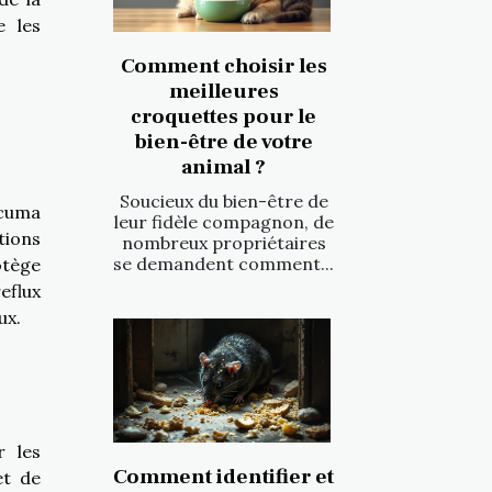
e les
Comment choisir les
meilleures
croquettes pour le
bien-être de votre
animal ?
Soucieux du bien-être de
rcuma
leur fidèle compagnon, de
tions
nombreux propriétaires
se demandent comment...
otège
eflux
ux.
r les
Comment identifier et
et de