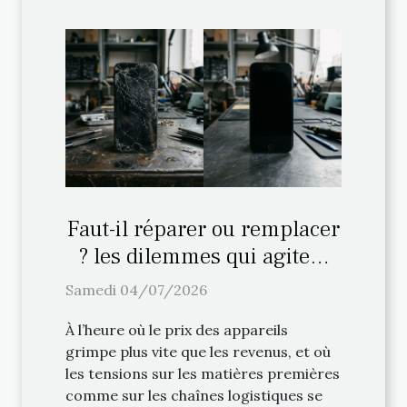
Faut-il réparer ou remplacer
? les dilemmes qui agitent
l'industrie de la réparation
Samedi 04/07/2026
À l’heure où le prix des appareils
grimpe plus vite que les revenus, et où
les tensions sur les matières premières
comme sur les chaînes logistiques se