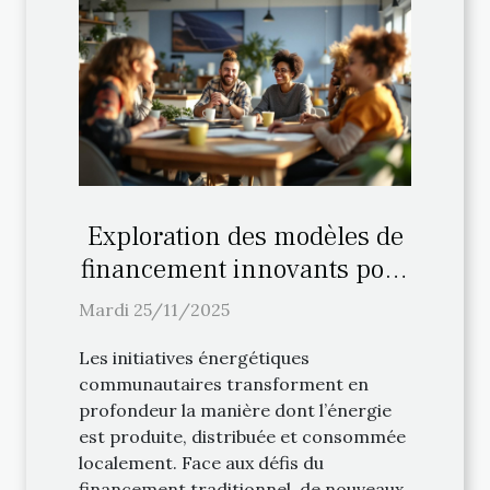
Exploration des modèles de
financement innovants pour
les initiatives énergétiques
Mardi 25/11/2025
communautaires
Les initiatives énergétiques
communautaires transforment en
profondeur la manière dont l’énergie
est produite, distribuée et consommée
localement. Face aux défis du
financement traditionnel, de nouveaux