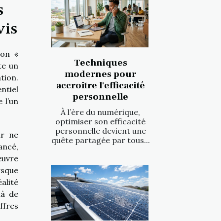
s
vis
ion «
Techniques
te un
modernes pour
tion.
accroître l'efficacité
ntiel
personnelle
 l’un
À l’ère du numérique,
optimiser son efficacité
personnelle devient une
ur ne
quête partagée par tous...
ancé,
œuvre
rsque
alité
là de
ffres