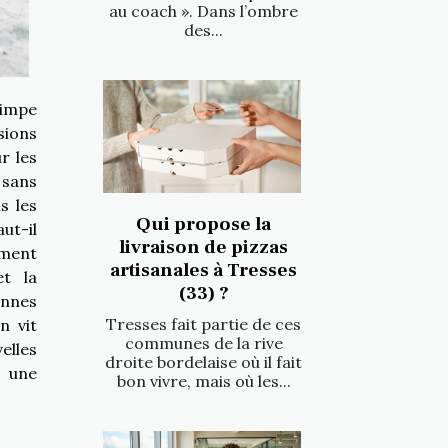
au coach ». Dans l’ombre
des...
rimpe
sions
r les
 sans
s les
Qui propose la
ut-il
livraison de pizzas
ument
artisanales à Tresses
et la
(33) ?
annes
Tresses fait partie de ces
n vit
communes de la rive
elles
droite bordelaise où il fait
t une
bon vivre, mais où les...