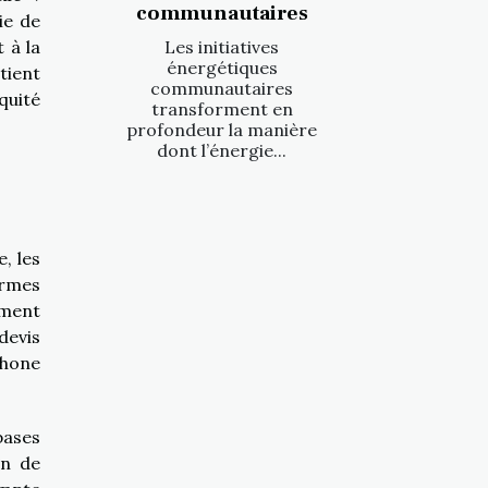
communautaires
ie de
Les initiatives
 à la
énergétiques
tient
communautaires
quité
transforment en
profondeur la manière
dont l’énergie...
, les
ormes
ement
devis
phone
bases
in de