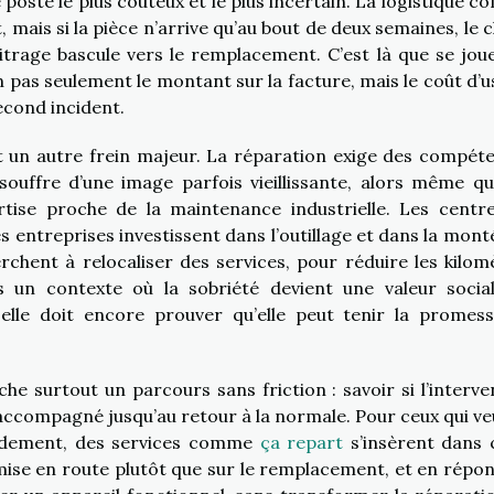
 poste le plus coûteux et le plus incertain. La logistique c
, mais si la pièce n’arrive qu’au bout de deux semaines, le c
bitrage bascule vers le remplacement. C’est là que se jou
on pas seulement le montant sur la facture, mais le coût d’u
second incident.
 un autre frein majeur. La réparation exige des compét
 souffre d’une image parfois vieillissante, alors même qu
rtise proche de la maintenance industrielle. Les centr
s entreprises investissent dans l’outillage et dans la mont
rchent à relocaliser des services, pour réduire les kilom
s un contexte où la sobriété devient une valeur social
 elle doit encore prouver qu’elle peut tenir la promes
 surtout un parcours sans friction : savoir si l’interve
 accompagné jusqu’au retour à la normale. Pour ceux qui ve
apidement, des services comme
ça repart
s’insèrent dans 
mise en route plutôt que sur le remplacement, et en répo