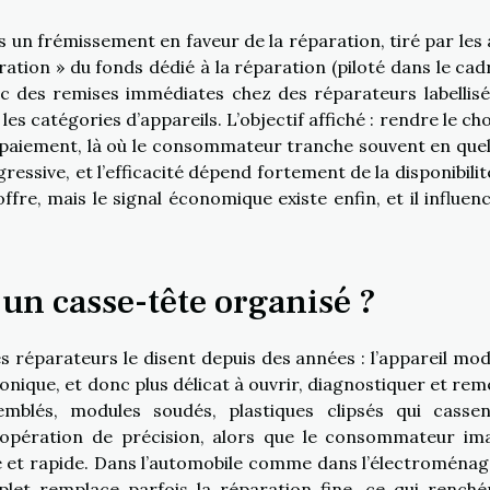
un frémissement en faveur de la réparation, tiré par les 
aration » du fonds dédié à la réparation (piloté dans le cad
vec des remises immédiates chez des réparateurs labellisé
les catégories d’appareils. L’objectif affiché : rendre le ch
 paiement, là où le consommateur tranche souvent en que
essive, et l’efficacité dépend fortement de la disponibilit
’offre, mais le signal économique existe enfin, et il influen
un casse-tête organisé ?
s réparateurs le disent depuis des années : l’appareil mo
ronique, et donc plus délicat à ouvrir, diagnostiquer et rem
semblés, modules soudés, plastiques clipsés qui casse
opération de précision, alors que le consommateur im
 et rapide. Dans l’automobile comme dans l’électroménage
t remplace parfois la réparation fine, ce qui renchér