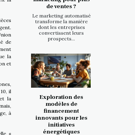
de ventes ?
Le marketing automatisé
ièces
transforme la manière
dont les entreprises
gent.
convertissent leurs
Union
prospects...
té de
ement
ue la
on et
ones,
0, il
Exploration des
et la
modèles de
rmais,
financement
ge, à
innovants pour les
initiatives
énergétiques
lle «