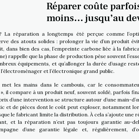
Réparer coûte parfoi
moins… jusqu’au de
 ? La réparation a longtemps été perçue comme l’opt
serve des atouts solides : prolonger la vie d’un produit évi
t, dans bien des cas, l’empreinte carbone liée à la fabrica
me) rappelle que la phase de production pèse souvent l’esse
breux équipements, et qu’allonger la durée d’usage reste
r l’électroménager et l’électronique grand public.
n met les mains dans le cambouis, car le consommate
», il compare à un produit neuf, souvent soldé, parfois fin
e prix d’une intervention se structure autour d’une main-d’
tic et de pièces dont le coût peut exploser, notamment lo
e le fabricant limite la distribution. À cela s’ajoute une ré
nt, et la réparation n’est pas toujours garantie au-de
pagne d’une garantie légale et, régulièrement, d’o