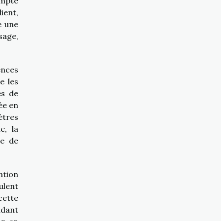
ompte
lient,
e une
sage,
ences
e les
es de
ée en
ètres
e, la
se de
ntion
ulent
cette
ndant