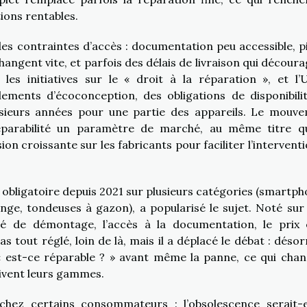
tions rentables.
des contraintes d’accès : documentation peu accessible, p
angent vite, et parfois des délais de livraison qui découra
es initiatives sur le « droit à la réparation », et l’
ements d’écoconception, des obligations de disponibili
usieurs années pour une partie des appareils. Le mouv
 réparabilité un paramètre de marché, au même titre q
n croissante sur les fabricants pour faciliter l’interventi
u obligatoire depuis 2021 sur plusieurs catégories (smartph
inge, tondeuses à gazon), a popularisé le sujet. Noté sur 1
ité de démontage, l’accès à la documentation, le prix 
pas tout réglé, loin de là, mais il a déplacé le débat : déso
 « est-ce réparable ? » avant même la panne, ce qui chan
oivent leurs gammes.
 chez certains consommateurs : l’obsolescence serait-e