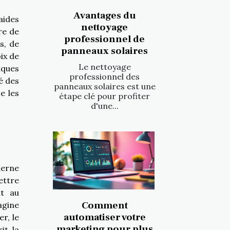
Avantages du
aides
nettoyage
re de
professionnel de
s, de
panneaux solaires
oix de
Le nettoyage
lques
professionnel des
é des
panneaux solaires est une
ce les
étape clé pour profiter
d'une...
derne
ettre
nt au
Comment
agine
automatiser votre
r, le
marketing pour plus
it la