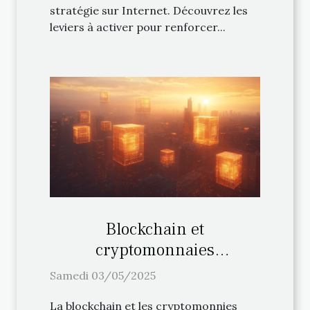
stratégie sur Internet. Découvrez les
leviers à activer pour renforcer...
Blockchain et
cryptomonnaies
comprendre leur impact sur
Samedi 03/05/2025
les marchés financiers
La blockchain et les cryptomonnies