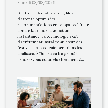
grâce à la technologie
Samedi 08/08/2026
Billetterie dématérialisée, files
d’attente optimisées,
recommandations en temps réel, lutte
contre la fraude, traduction
instantanée : la technologie s’est
discrètement installée au cœur des
festivals, et pas seulement dans les
coulisses. À l’heure où les grands
rendez-vous culturels cherchent à...